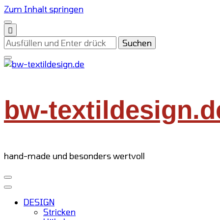
Zum Inhalt springen
Suchst
du
nach
etwas?
bw-textildesign.d
hand-made und besonders wertvoll
DESIGN
Stricken